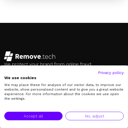
We protect your brand from online fraud.
hello@remove.tech
Privacy policy
We use cookies
Contact us on Whatsapp
We may place these for analysis of our visitor data, to improve our
Follow us
website, show personalised content and to give you a great website
experience. For more information about the cookies we use open
the settings.
Our Services
Accept all
No, adjust
Creator Protection
Brand Protection