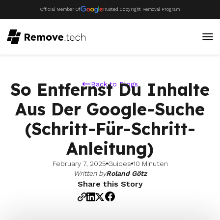
Official Member Of
Trusted Copyright Removal Program
So Entfernst Du Inhalte
Back to Blogs
Aus Der Google-Suche
(Schritt-Für-Schritt-
Anleitung)
February 7, 2025
Guides
10 Minuten
Written by
Roland Götz
Share this Story