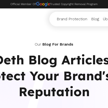
Official Member Of
Trusted Copyright Removal Program
Brand Protection
Blog
Üb
Our
Blog For Brands
eth Blog Article
tect Your Brand'
Reputation