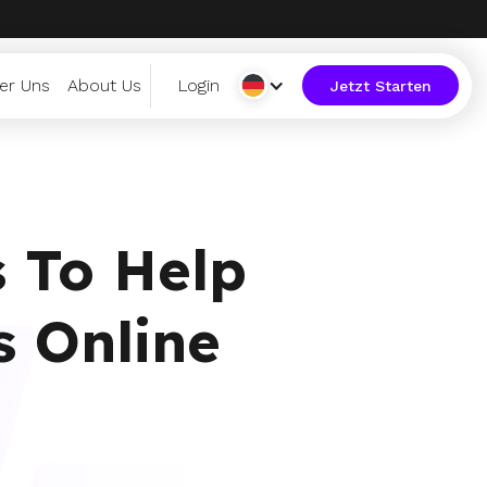
er Uns
About Us
Login
Jetzt Starten
s To Help
s Online