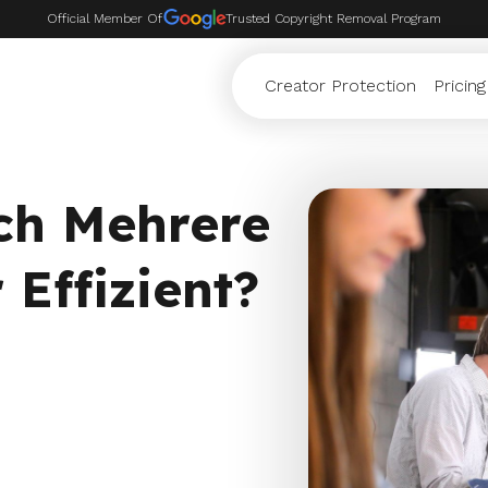
Official Member Of
Trusted Copyright Removal Program
Creator Protection
Pricing
ch Mehrere
 Effizient?