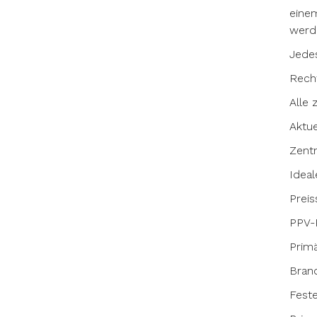
einem
werde
Jedes
Recht
Alle 
Aktue
Zent
Idea
Preis
PPV-P
Prim
Bran
Fest