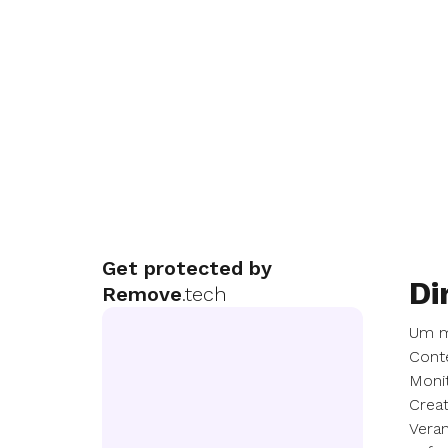
Get protected by
Di
Remove
.tech
Um me
Conte
Monit
Creat
Veran