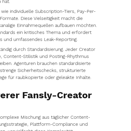
 hat.
wie individuelle Subscription-Tiers, Pay-Per-
Formate. Diese Vielseitigkeit macht die
ehrkanalige Einnahmequellen aufbauen möchten.
andards ein kritisches Thema und erfordert
s und umfassendes Leak-Reporting.
ständig durch Standardisierung. Jeder Creator
e, Content-Stilistik und Posting-Rhythmus
eiben. Agenturen brauchen standardisierte
trenge Sicherheitschecks, strukturierte
e für raubkopierte oder geleakte Inhalte.
rer Fansly-Creator
komplexe Mischung aus täglicher Content-
rungsstrategie, Plattform-Compliance und