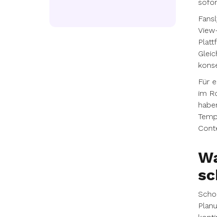
sofor
Fansl
View-
Platt
Gleic
kons
Für e
im Ro
haben
Templ
Conte
Wa
sc
Schon
Planu