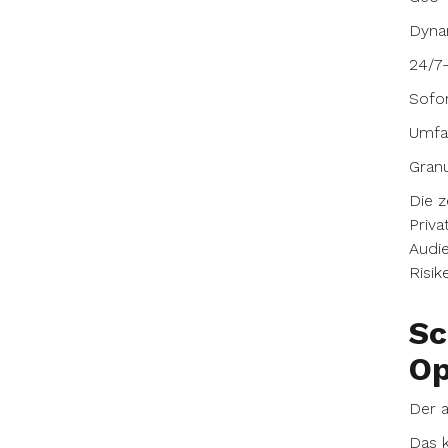
Dyna
24/7
Sofo
Umfa
Granu
Die z
Priva
Audie
Risik
Sc
Op
Der a
Das k