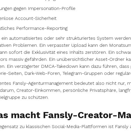
ungen gegen Impersonation-Profile
enlose Account-Sicherheit
tliches Performance-Reporting
ein automatisiertes oder sehr strukturiertes System werden 
tiven Problemen. Ein verpasster Upload kann den Monatsums
ann sofort die Exklusivität eines Inhalts zerstören. Ein sc
ors massiv gefährden. Ein unübersichtlicher Asset-Ordner ka
n. Ein verzögerter DMCA-Takedown kann dazu führen, dass g
erie-Seiten, Dark-Web-Foren, Telegram-Gruppen oder regulär
ientes Fansly-Agenturmanagement bedeutet also nicht nur, 
darum, Creator-Einkommen, persönliche Privatsphäre, langfr
ielgruppe zu schützen.
s macht Fansly-Creator-M
gensatz zu klassischen Social-Media-Plattformen ist Fansly a