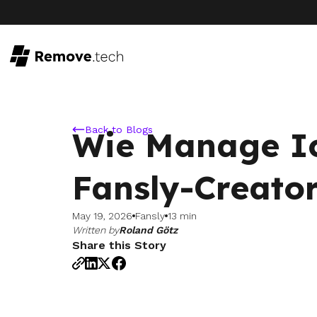
Back to Blogs
Wie Manage I
Fansly-Creator
May 19, 2026
Fansly
13 min
Written by
Roland Götz
Share this Story