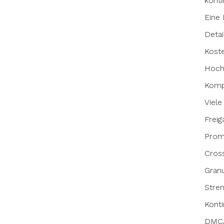
konti
Eine 
Detai
Kost
Hoch
Kompl
Viele
Freig
Prom
Cross
Granu
Stre
Konti
DMCA