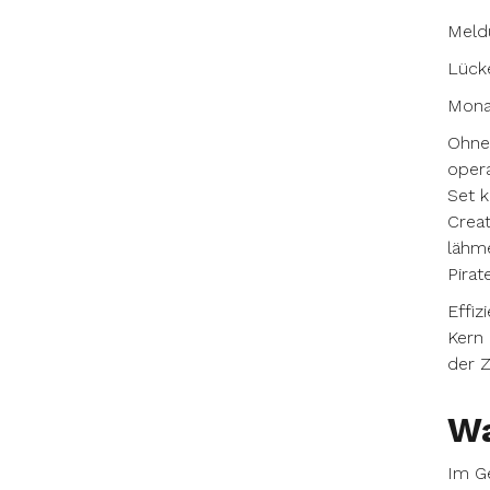
Meld
Lück
Mona
Ohne 
opera
Set k
Creat
lähme
Pirat
Effiz
Kern 
der Z
Wa
Im Ge