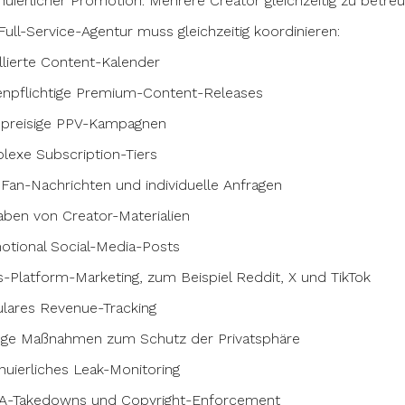
nuierlicher Promotion. Mehrere Creator gleichzeitig zu betreu
Full-Service-Agentur muss gleichzeitig koordinieren:
llierte Content-Kalender
enpflichtige Premium-Content-Releases
preisige PPV-Kampagnen
exe Subscription-Tiers
 Fan-Nachrichten und individuelle Anfragen
aben von Creator-Materialien
otional Social-Media-Posts
-Platform-Marketing, zum Beispiel Reddit, X und TikTok
lares Revenue-Tracking
nge Maßnahmen zum Schutz der Privatsphäre
nuierliches Leak-Monitoring
-Takedowns und Copyright-Enforcement