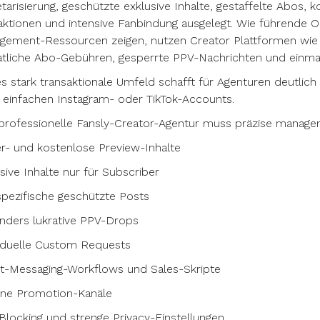
arisierung, geschützte exklusive Inhalte, gestaffelte Abos, kost
aktionen und intensive Fanbindung ausgelegt. Wie führende 
gement-Ressourcen zeigen, nutzen Creator Plattformen wie 
liche Abo-Gebühren, gesperrte PPV-Nachrichten und einmali
s stark transaktionale Umfeld schafft für Agenturen deutlic
 einfachen Instagram- oder TikTok-Accounts.
professionelle Fansly-Creator-Agentur muss präzise managen
r- und kostenlose Preview-Inhalte
sive Inhalte nur für Subscriber
spezifische geschützte Posts
nders lukrative PPV-Drops
viduelle Custom Requests
ct-Messaging-Workflows und Sales-Skripte
rne Promotion-Kanäle
locking und strenge Privacy-Einstellungen