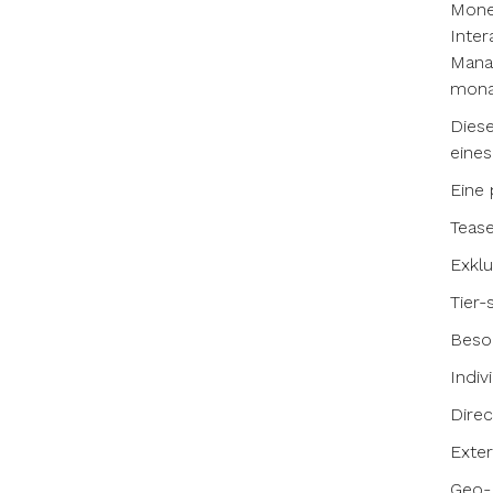
Monet
Inter
Mana
monat
Diese
eines
Eine 
Tease
Exklu
Tier-
Beso
Indi
Dire
Exte
Geo-B