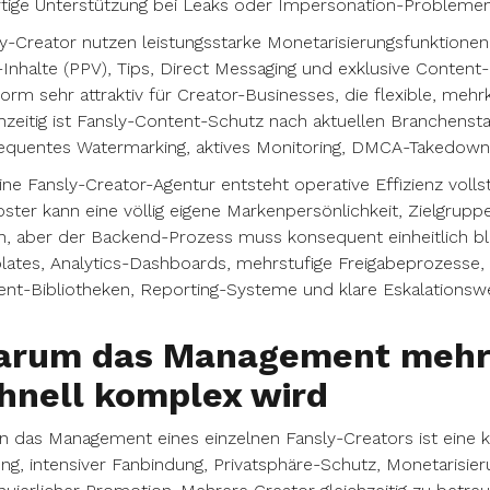
tige Unterstützung bei Leaks oder Impersonation-Problemen
y-Creator nutzen leistungsstarke Monetarisierungsfunktionen 
Inhalte (PPV), Tips, Direct Messaging und exklusive Content-
form sehr attraktiv für Creator-Businesses, die flexible, m
hzeitig ist Fansly-Content-Schutz nach aktuellen Branchenst
equentes Watermarking, aktives Monitoring, DMCA-Takedown
ine Fansly-Creator-Agentur entsteht operative Effizienz voll
ster kann eine völlig eigene Markenpersönlichkeit, Zielgrupp
, aber der Backend-Prozess muss konsequent einheitlich bl
ates, Analytics-Dashboards, mehrstufige Freigabeprozesse, s
nt-Bibliotheken, Reporting-Systeme und klare Eskalationsweg
rum das Management mehre
hnell komplex wird
 das Management eines einzelnen Fansly-Creators ist eine 
ng, intensiver Fanbindung, Privatsphäre-Schutz, Monetarisie