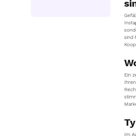
si
Gefäl
Insta
sonde
sind 
Koope
Wo
Ein z
Ihren
Recht
stimm
Marke
Ty
Im A