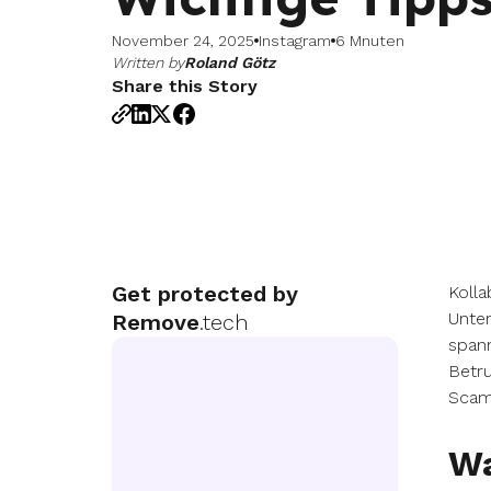
November 24, 2025
Instagram
6 Mnuten
Written by
Roland Götz
Share this Story
Get protected by
Kolla
Unter
Remove
.tech
spann
Betru
Scam
Wa