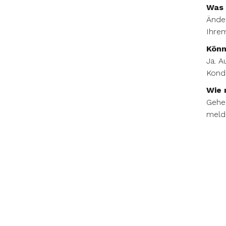
Was 
Änder
Ihrem
Könn
Ja. A
Kondi
Wie 
Gehen
melde