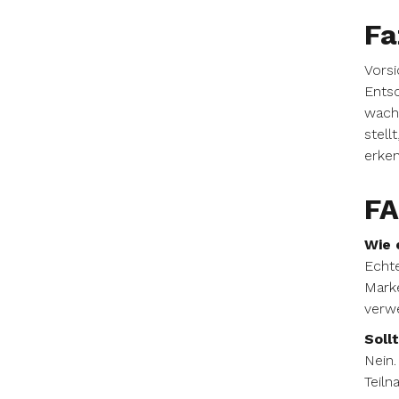
Fa
Vorsi
Entsc
wachs
stell
erken
FA
Wie 
Echte
Marke
verwe
Soll
Nein.
Teil