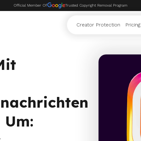
Official Member Of
Trusted Copyright Removal Program
Creator Protection
Pricing
Mit
snachrichten
 Um:
s