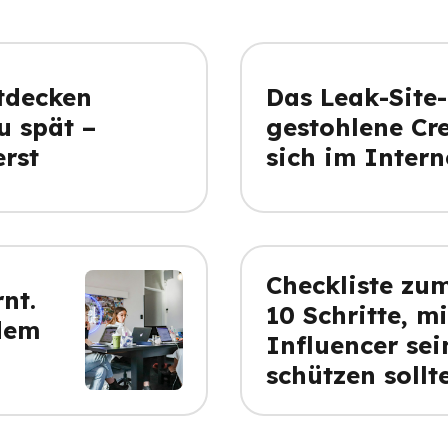
tdecken
Das Leak-Site
u spät –
gestohlene Cr
erst
sich im Intern
Checkliste zum
nt.
10 Schritte, m
dem
Influencer sei
schützen sollt