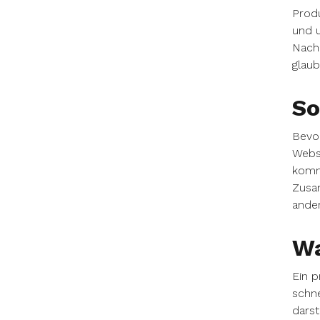
Produ
und u
Nach
glaub
So
Bevor
Websi
kommu
Zusam
ander
Wa
Ein p
schne
darst