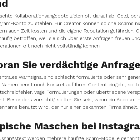
nd
schte Kollaborationsangebote zielen oft darauf ab, Geld, per
gram-Konto zu stehlen. Für Creator können solche Scams nic
rn auch Zeit kosten und die eigene Reputation gefährden. G
häufig betroffen, weil sie sich über erste Anfragen freuen un
rationen oft noch nicht vollständig kennen.
ran Sie verdächtige Anfrag
entrales Warnsignal sind schlecht formulierte oder sehr gen
 Namen nennt noch konkret auf Ihren Content eingeht, sollten
schreibfehler, vage Formulierungen oder übertriebene Versp
t. Besonders vorsichtig sollten Sie sein, wenn ein Account n
nname benutzt wird, der nur einer bekannten Firma ähnelt.
pische Maschen bei Instag
usgangstext werden mehrere häufige Scam-Modelle genannt. 