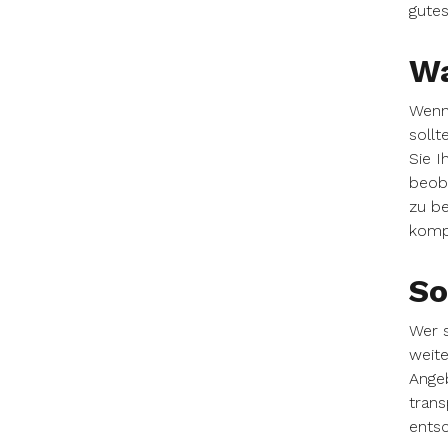
gutes
Wa
Wenn 
sollt
Sie I
beoba
zu be
kompr
So
Wer s
weite
Angeb
trans
entsc