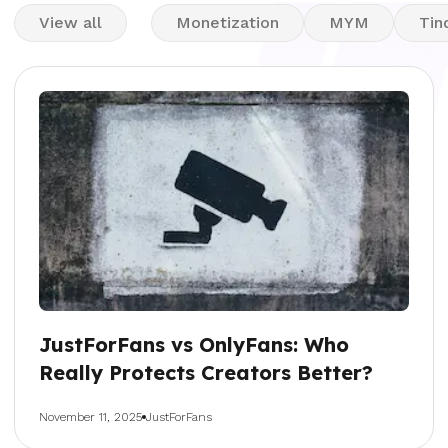
View all
Monetization
MYM
Tin
JustForFans vs OnlyFans: Who
Really Protects Creators Better?
November 11, 2025
JustForFans