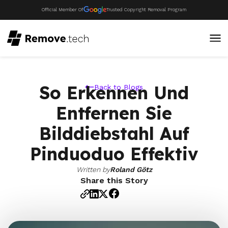
Official Member Of
Trusted Copyright Removal Program
So Erkennen Und
Back to Blogs
Entfernen Sie
Bilddiebstahl Auf
Pinduoduo Effektiv
Written by
Roland Götz
Share this Story