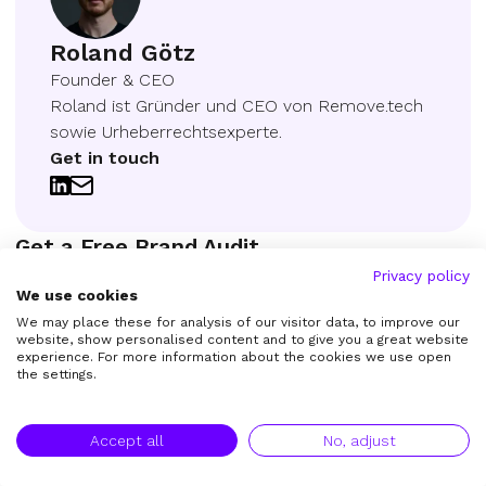
Roland Götz
Founder & CEO
Roland ist Gründer und CEO von Remove.tech
sowie Urheberrechtsexperte.
Get in touch
Get a Free Brand Audit
Tell us where your brand is showing up online and what you’re
Privacy policy
most concerned about. We’ll review it and get back to you.
We use cookies
We may place these for analysis of our visitor data, to improve our
website, show personalised content and to give you a great website
experience. For more information about the cookies we use open
the settings.
Accept all
No, adjust