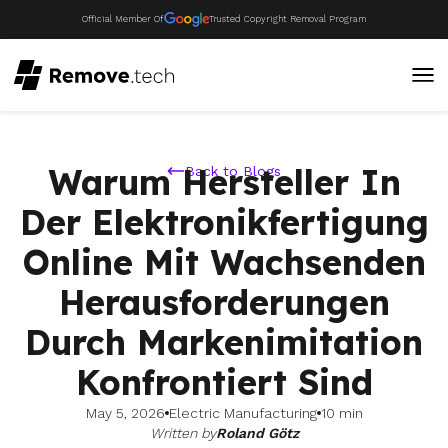
Official Member Of
Trusted Copyright Removal Program
Warum Hersteller In
Back to Blogs
Der Elektronikfertigung
Online Mit Wachsenden
Herausforderungen
Durch Markenimitation
Konfrontiert Sind
May 5, 2026
Electric Manufacturing
10 min
Written by
Roland Götz