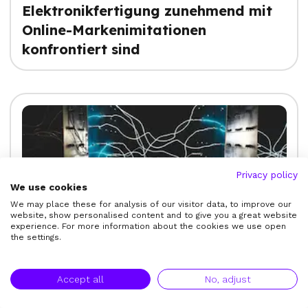
Elektronikfertigung zunehmend mit
Online-Markenimitationen
konfrontiert sind
Privacy policy
We use cookies
Die versteckte Bedrohung durch
We may place these for analysis of our visitor data, to improve our
Designverletzungen für Unternehmen
website, show personalised content and to give you a great website
experience. For more information about the cookies we use open
der Elektrofertigung
the settings.
Accept all
No, adjust
View More