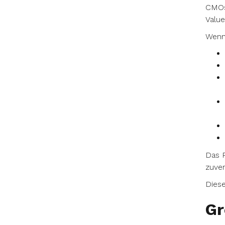
CMOs
Value
Wenn 
Das P
zuver
Diese
Gr