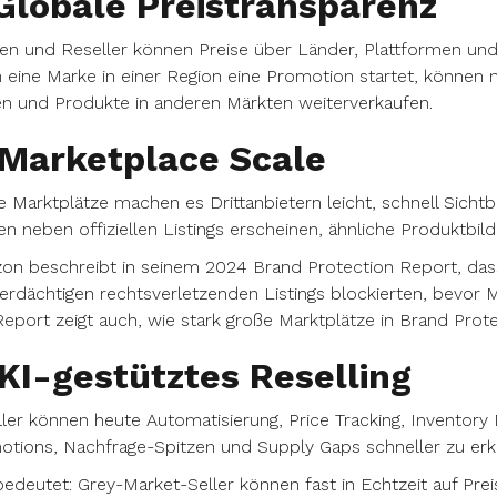
 Globale Preistransparenz
n und Reseller können Preise über Länder, Plattformen und
eine Marke in einer Region eine Promotion startet, können ni
n und Produkte in anderen Märkten weiterverkaufen.
 Marketplace Scale
 Marktplätze machen es Drittanbietern leicht, schnell Sichtba
n neben offiziellen Listings erscheinen, ähnliche Produktbil
n beschreibt in seinem 2024 Brand Protection Report, dass
erdächtigen rechtsverletzenden Listings blockierten, bevor
eport zeigt auch, wie stark große Marktplätze in Brand Protec
 KI-gestütztes Reselling
ler können heute Automatisierung, Price Tracking, Inventory
tions, Nachfrage-Spitzen und Supply Gaps schneller zu erk
edeutet: Grey-Market-Seller können fast in Echtzeit auf Pre