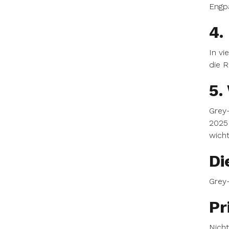
Engpä
4.
In vi
die R
5.
Grey
2025 
wich
Di
Grey-
Pr
Nicht