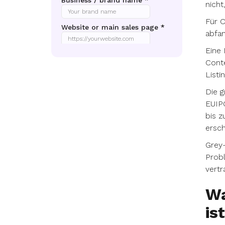
nicht
Für C
abfan
Eine 
Conte
Listi
Die 
EUIPO
bis 
ersch
Grey-
Probl
vertr
Wa
ist