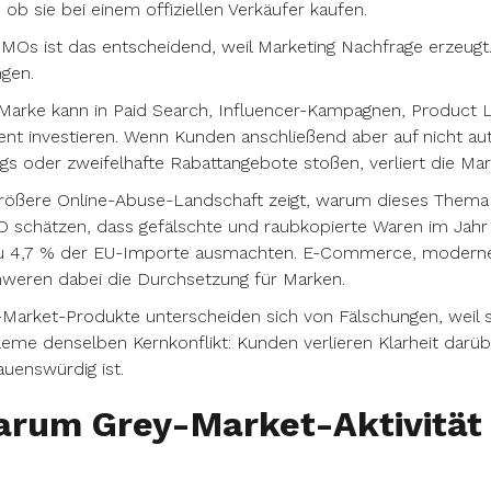
, ob sie bei einem offiziellen Verkäufer kaufen.
MOs ist das entscheidend, weil Marketing Nachfrage erzeugt
gen.
Marke kann in Paid Search, Influencer-Kampagnen, Product L
nt investieren. Wenn Kunden anschließend aber auf nicht autor
ngs oder zweifelhafte Rabattangebote stoßen, verliert die M
größere Online-Abuse-Landschaft zeigt, warum dieses The
 schätzen, dass gefälschte und raubkopierte Waren im Jahr
zu 4,7 % der EU-Importe ausmachten. E-Commerce, moderne 
weren dabei die Durchsetzung für Marken.
Market-Produkte unterscheiden sich von Fälschungen, weil 
eme denselben Kernkonflikt: Kunden verlieren Klarheit darüber
auenswürdig ist.
rum Grey-Market-Aktivität