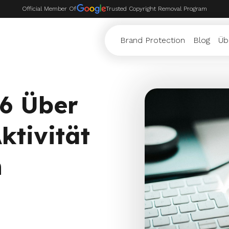
Official Member Of
Trusted Copyright Removal Program
Brand Protection
Blog
Üb
6 Über
ktivität
n