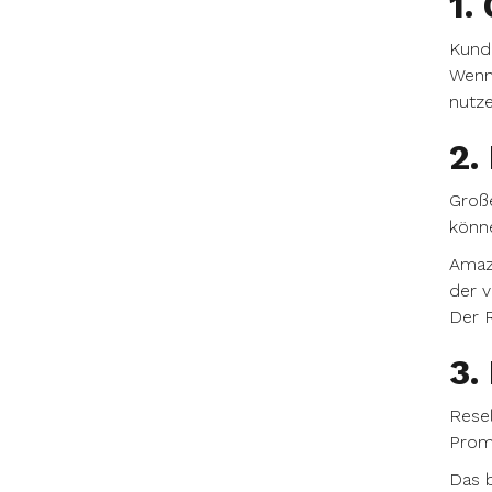
1.
Kunde
Wenn 
nutze
2.
Große
könne
Amazo
der v
Der R
3.
Resel
Promo
Das b