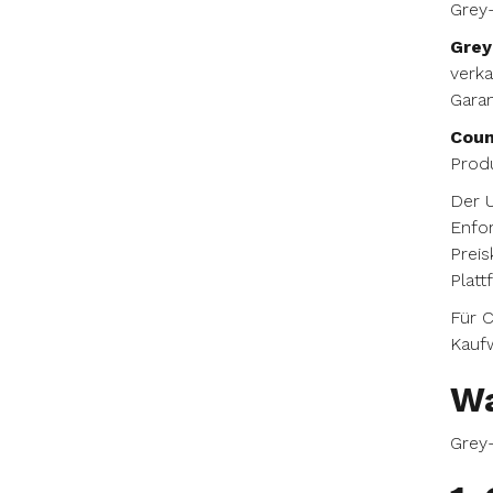
Grey-
Grey
verka
Garan
Coun
Produ
Der U
Enfor
Preis
Platt
Für C
Kauf
Wa
Grey-