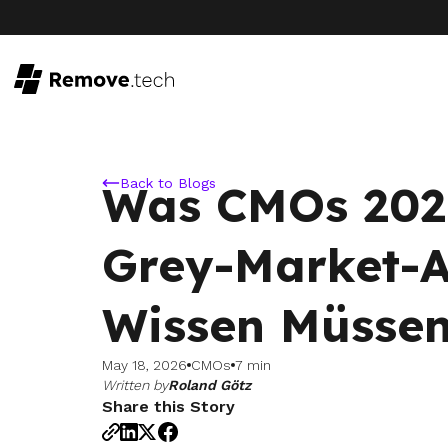
Back to Blogs
Was CMOs 202
Grey-Market-A
Wissen Müsse
May 18, 2026
CMOs
7 min
Written by
Roland Götz
Share this Story