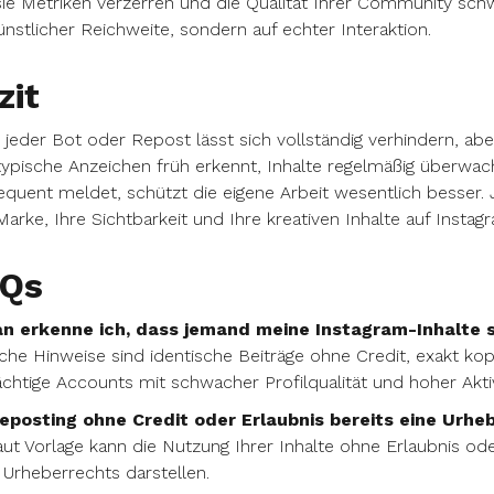
sie Metriken verzerren und die Qualität Ihrer Community schw
ünstlicher Reichweite, sondern auf echter Interaktion.
zit
 jeder Bot oder Repost lässt sich vollständig verhindern, a
ypische Anzeichen früh erkennt, Inhalte regelmäßig überwac
quent meldet, schützt die eigene Arbeit wesentlich besser. Je
Marke, Ihre Sichtbarkeit und Ihre kreativen Inhalte auf Instag
Qs
n erkenne ich, dass jemand meine Instagram-Inhalte s
che Hinweise sind identische Beiträge ohne Credit, exakt ko
chtige Accounts mit schwacher Profilqualität und hoher Aktiv
Reposting ohne Credit oder Erlaubnis bereits eine Urh
aut Vorlage kann die Nutzung Ihrer Inhalte ohne Erlaubnis o
 Urheberrechts darstellen.