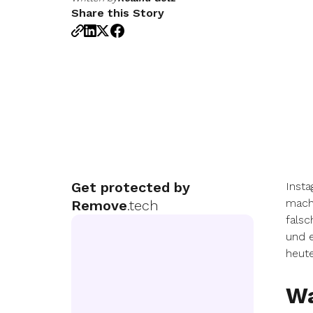
Share this Story
Get protected by
Insta
mache
Remove
.tech
falsc
und e
heute
Wa