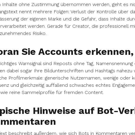
 Inhalte ohne Zustimmung übernommen werden, geht es ni
ngstext nennt mehrere Folgen: Verlust der Kontrolle über d
sserung der eigenen Marke und die Gefahr, dass Inhalte du
rverarbeitet werden. Gerade für Creator, die professionell mit 
tzunehmendes Risiko.
ran Sie Accounts erkennen, 
ichtiges Warnsignal sind Reposts ohne Tag, Namensnennung o
en dabei sogar Ihre Bildunterschriften und Hashtags nahe
che Profilmerkmale: generische Nutzernamen, wenige oder ke
enz und gleichzeitig auffallend schwaches echtes Engagemen
wie reine Sammelprofile für fremden Content.
pische Hinweise auf Bot-Ver
ommentaren
ext beschreibt außerdem, wie sich Bots in Kommentaren verra