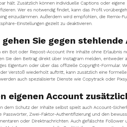
bar hält. Zusätzlich können individuelle Captions oder eigene
ifizieren. Wer es notwendig findet, kann das Profil vorüberg
ping einzudämmen. Außerdem wird empfohlen, die Remix-Fun
tsphäre-Einstellungen gezielt zu deaktivieren.
 gehen Sie gegen stehlende 
ein Bot oder Repost-Account Ihre Inhalte ohne Erlaubnis nutz
n Sie den Beitrag direkt über Instagram melden, entweder 
iges Eigentum oder über das offizielle Copyright-Formular. W
der Verstoß wiederholt auftritt, kann zusätzlich eine formel
 werden auch spezialisierte Dienste wie Copytrack oder Pixsy
n eigenen Account zusätzlic
 dem Schutz der Inhalte selbst spielt auch Account-Sicherhe
e Passwörter, Zwei-Faktor-Authentifizierung und den bewus
entaren oder Direktnachrichten. Auch gefälschte Follower 