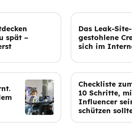
tdecken
Das Leak-Site
u spät –
gestohlene Cr
erst
sich im Intern
Checkliste zum
nt.
10 Schritte, m
dem
Influencer sei
schützen sollt