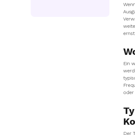
Wenn
Ausga
Verwä
weite
erns
Wo
Ein w
werd
typis
Frequ
oder 
Ty
K
Der T