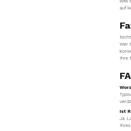
weil 
auf k
Fa
Nicht
Wer t
konse
Ihre 
FA
Wora
Typis
verdä
Ist 
Ja. L
Ihres