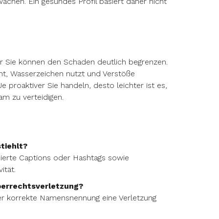
ächen. Ein gesundes Profil basiert daher nicht
ber Sie können den Schaden deutlich begrenzen.
ht, Wasserzeichen nutzt und Verstöße
 proaktiver Sie handeln, desto leichter ist es,
ram zu verteidigen.
tiehlt?
pierte Captions oder Hashtags sowie
ität.
eberrechtsverletzung?
der korrekte Namensnennung eine Verletzung