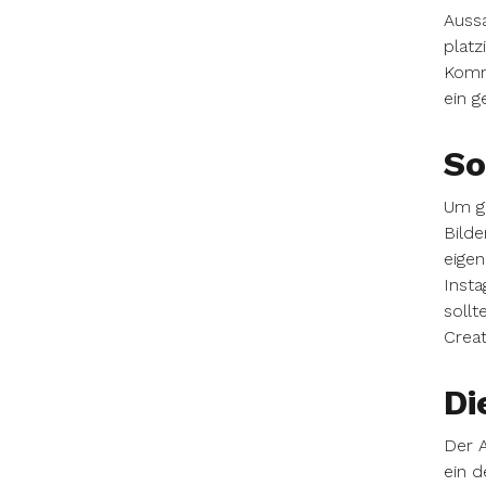
Aussa
platz
Komme
ein g
So
Um g
Bilde
eigen
Insta
soll
Creat
Di
Der 
ein d