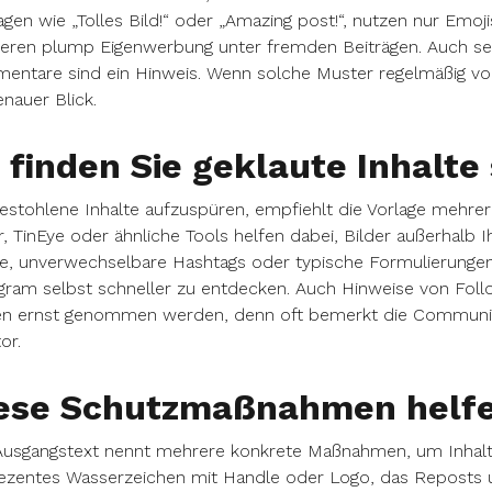
gen wie „Tolles Bild!“ oder „Amazing post!“, nutzen nur Emo
ieren plump Eigenwerbung unter fremden Beiträgen. Auch se
ntare sind ein Hinweis. Wenn solche Muster regelmäßig vo
enauer Blick.
 finden Sie geklaute Inhalte
estohlene Inhalte aufzuspüren, empfiehlt die Vorlage mehr
r, TinEye oder ähnliche Tools helfen dabei, Bilder außerhalb 
e, unverwechselbare Hashtags oder typische Formulierungen 
gram selbst schneller zu entdecken. Auch Hinweise von Foll
ten ernst genommen werden, denn oft bemerkt die Community
or.
ese Schutzmaßnahmen helfe
Ausgangstext nennt mehrere konkrete Maßnahmen, um Inhalte
ezentes Wasserzeichen mit Handle oder Logo, das Reposts u