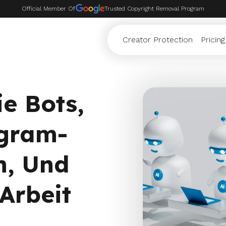
Official Member Of
Trusted Copyright Removal Program
Creator Protection
Pricing
e Bots,
agram-
n, Und
Arbeit