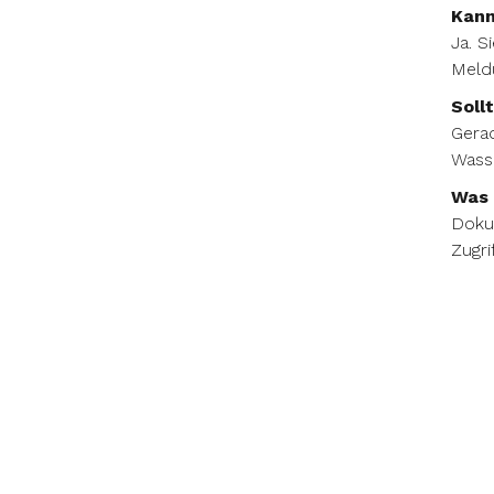
Kann
Ja. S
Meldu
Soll
Gerad
Wasse
Was 
Dokum
Zugri