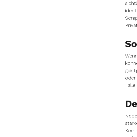
sicht
ident
Scra
Priva
So
Wenn 
könne
geist
oder 
Fälle
De
Neben
stark
Komm