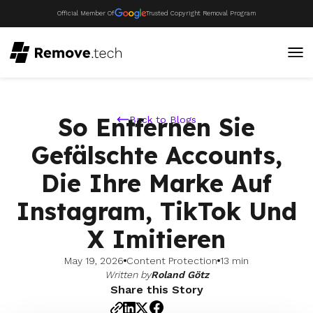
Official Member Of
Trusted Copyright Removal Program
So Entfernen Sie
Back to Blogs
Gefälschte Accounts,
Die Ihre Marke Auf
Instagram, TikTok Und
X Imitieren
May 19, 2026
Content Protection
13 min
Written by
Roland Götz
Share this Story